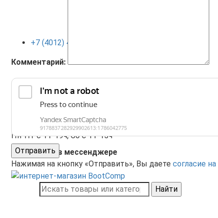
+7 (4012) 400-823
Комментарий:
+7 (4012) 410-120
Пн-Пт с 11-19ч, Сб с 11-15ч
Отправить
Поддержка в мессенджере
Нажимая на кнопку «Отправить», Вы даете
согласие на
Найти