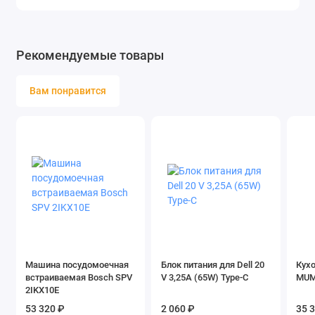
Рекомендуемые товары
Вам понравится
Машина посудомоечная
Блок питания для Dell 20
Кух
встраиваемая Bosch SPV
V 3,25A (65W) Type-C
MUM
2IKX10E
53 320 ₽
2 060 ₽
35 