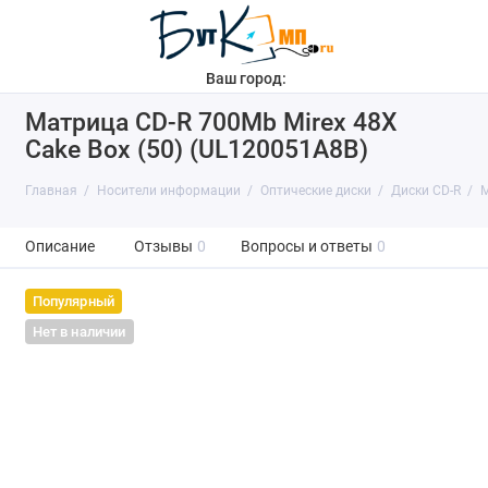
Ваш город:
Матрица CD-R 700Mb Mirex 48X
Cake Box (50) (UL120051A8B)
Главная
Носители информации
Оптические диски
Диски CD-R
М
Описание
Отзывы
0
Вопросы и ответы
0
Популярный
Нет в наличии