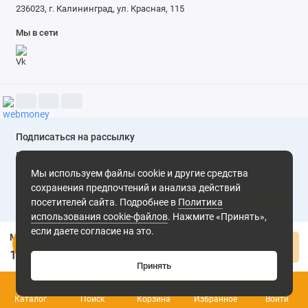
236023, г. Калининград, ул. Красная, 115
Мы в сети
Подписаться на рассылку
Мы не будем присылать вам спам. Только скидки и
выгодные предложения
Мы используем файлы cookie и другие средства
сохранения предпочтений и анализа действий
посетителей сайта. Подробнее в
Политика
Подписаться
использования cookie-файлов
. Нажмите «Принять»,
если даете согласие на это.
Матрица CD-R 700Mb Mirex 48X Cake Box (50) (UL120051A8B)
Нажимая на кнопку «Подписаться», Вы даете
согласие на
Купить
обработку персональных данных.
1 420 ₽
Принять
0
Каталог
Поиск
Корзина
Избранное
Войти