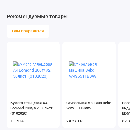
Рекомендуемые товары
Вам понравится
Бумага глянцевая A4
Стиральная машина Beko
Вар
Lomond 200г/м2, 50лист.
WRS5511BWW
инд
(0102020)
ED6
1 170 ₽
24 270 ₽
87 