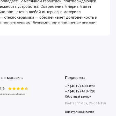
 обладает 12-месячной гарантией, подтверждающей
дежность устройства. Современный черный цвет
но впишется в любой интерьер, а материал
— стеклокерамика — обеспечивает долговечность и
 к повреждениям. Безрамочное исполнение придает
й вид и облегчает уход за ней. Ширина, мм 572
12 Высота, мм 56 Ширина, встраивания мм 600 Цвет
а..
тинг магазина
Поддержка
+7 (4012) 400-823
+7 (4012) 410-120
Обратный звонок
Пн-Пт с 11-19ч, Сб с 11-15ч
Электронная почта