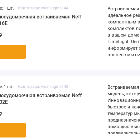
: 1 шт.
Код товара: washingma144
Встраиваемая
идеальное ре
осудомоечная встраиваемая Neff
компактным ра
16E
комплектов п
в вашем доме
₽
TimeLight. Он
информирует о
процесс мытья
уже закончила
еще более ко
затраченным н
: 1 шт.
Код товара: washingma143
Встраиваемая
модель, котор
осудомоечная встраиваемая Neff
Инновационна
02E
быстрое и кач
температур мы
₽
предназначен
помощью высо
предваритель
присохших ос