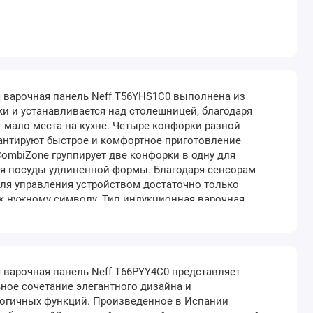
 варочная панель Neff T56YHS1C0 выполнена из
и и устанавливается над столешницей, благодаря
 мало места на кухне. Четыре конфорки разной
антируют быстрое и комфортное приготовление
CombiZone группирует две конфорки в одну для
я посуды удлиненной формы. Благодаря сенсорам
для управления устройством достаточно только
к нужному символу. Тип индукционная варочная
абариты (ВхШхГ) 51х614х527 мм Габариты ниши
0х520 мм Цвет черный Рамка из нержавеющей стали
варочная панель Neff T66PYY4C0 представляет
ное сочетание элегантного дизайна и
огичных функций. Произведенное в Испании