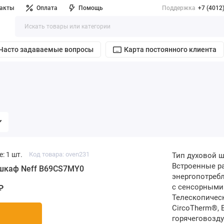
такты
Оплата
Помощь
Поддержка
+7 (4012
Часто задаваемые вопросы
Карта постоянного клиента
: 1 шт.
Код товара: oven231
Тип духовой ш
Встроенные ра
шкаф Neff B69CS7MY0
энергопотребл
с сенсорными
₽
Телескопичес
CircoTherm®, 
горячеговозду