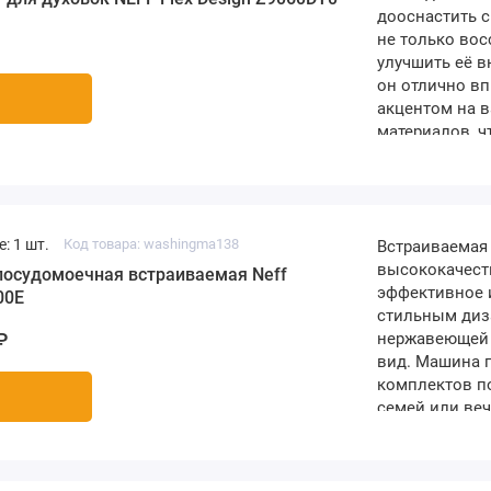
дооснастить 
не только вос
улучшить её в
он отлично вп
акцентом на в
материалов, ч
эксплуатации.
духовыми шкаф
использов..
: 1 шт.
Код товара: washingma138
Встраиваемая 
высококачеств
осудомоечная встраиваемая Neff
эффективное 
00E
стильным диз
нержавеющей 
₽
вид. Машина п
комплектов п
семей или ве
мытья, которы
загрязнения. 
программы Che