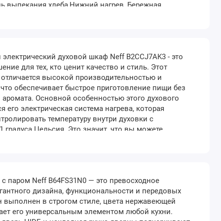
ь выпекания хлеба,Нижний нагрев, Бережная
ень подъема теста, Предварительный нагрев,
пла, CircoTherm/бережное выпекание,Бережное
пазон те..
электрический духовой шкаф Neff B2CCJ7AK3 - это
ение для тех, кто ценит качество и стиль. Этот
 отличается высокой производительностью и
что обеспечивает быстрое приготовление пищи без
и аромата. Основной особенностью этого духового
я его электрическая система нагрева, которая
тролировать температуру внутри духовки с
1 градуса Цельсия. Это значит, что вы можете
да с максимальной точностью и уверенностью в
локировка от детей в духовом шкафу — необходимая
о..
с паром Neff B64FS31N0 — это превосходное
гантного дизайна, функциональности и передовых
н выполнен в строгом стиле, цвета нержавеющей
лает его универсальным элементом любой кухни.