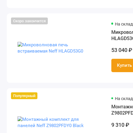
Скоро закончится
На складе
Микровол
HLAGD53
53 040 ₽
Купить
Популярный
На складе
Монтажны
Z9802PFD
9 310 ₽