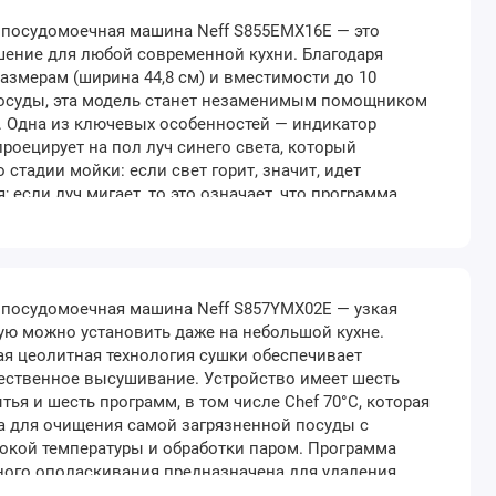
 посудомоечная машина Neff S855EMX16E — это
шение для любой современной кухни. Благодаря
змерам (ширина 44,8 см) и вместимости до 10
осуды, эта модель станет незаменимым помощником
. Одна из ключевых особенностей — индикатор
 проецирует на пол луч синего света, который
 стадии мойки: если свет горит, значит, идет
; если луч мигает, то это означает, что программа
сь. Такое решение делает использование устройства
мфортным и позволяет следить за временем,
а мой..
 посудомоечная машина Neff S857YMX02E — узкая
ую можно установить даже на небольшой кухне.
я цеолитная технология сушки обеспечивает
ественное высушивание. Устройство имеет шесть
тья и шесть программ, в том числе Chef 70°С, которая
а для очищения самой загрязненной посуды с
кой температуры и обработки паром. Программа
ного ополаскивания предназначена для удаления
татков пищи перед основным циклом мойки, что