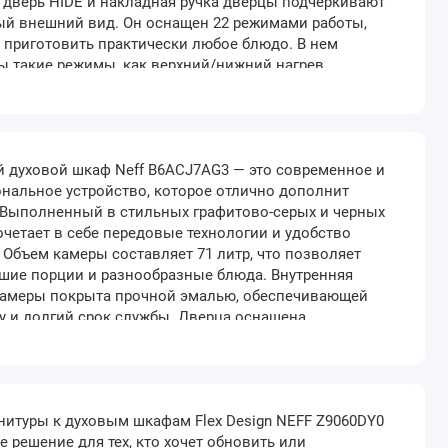
дверь HIDE и накладная ручка дверцы подчеркивают
ый внешний вид. Он оснащен 22 режимами работы,
 приготовить практически любое блюдо. В нем
 такие режимы, как верхний/нижний нагрев,
цца, медленное приготовление, горячий воздух и 4D-
х. Кроме того, есть возможность приготовления на
 духовой шкаф Neff B6ACJ7AG3 — это современное и
нальное устройство, которое отлично дополнит
 Выполненный в стильных графитово-серых и черных
сочетает в себе передовые технологии и удобство
 Объем камеры составляет 71 литр, что позволяет
шие порции и разнообразные блюда. Внутренняя
камеры покрыта прочной эмалью, обеспечивающей
у и долгий срок службы. Дверца оснащена
хнологией Slide & Hide — она полностью уходит
, обеспечивая максимальный комфорт при
. Упра..
итуры к духовым шкафам Flex Design NEFF Z9060DY0
ое решение для тех, кто хочет обновить или