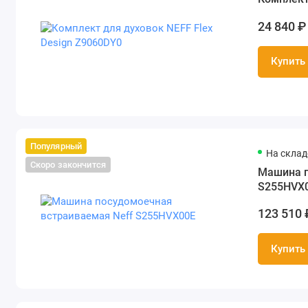
24 840 ₽
Купить
Популярный
На складе
Скоро закончится
Машина п
S255HVX
123 510 
Купить