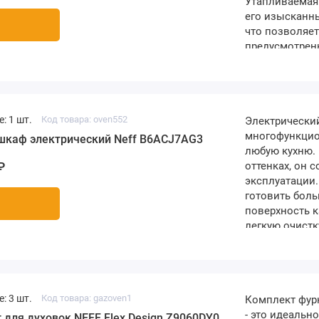
Утапливаемая 
его изысканн
что позволяет
предусмотрены
конвекция, пи
горячий возду
гриле, вк..
: 1 шт.
Код товара: oven552
Электрический
многофункцио
шкаф электрический Neff B6ACJ7AG3
любую кухню.
оттенках, он 
₽
эксплуатации.
готовить боль
поверхность 
легкую очистк
уникальной те
внутрь шкафа
использовании
: 3 шт.
Код товара: gazoven1
Комплект фурн
- это идеальн
 для духовок NEFF Flex Design Z9060DY0