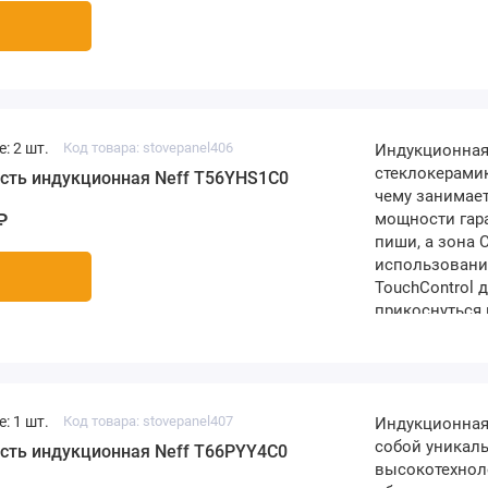
: 2 шт.
Код товара: stovepanel406
Индукционная
стеклокерамик
сть индукционная Neff T56YHS1C0
чему занимает
мощности гар
₽
пиши, а зона 
использовани
TouchControl 
прикоснуться 
поверхность Г
(ВхШхГ) 48х61
Панель..
: 1 шт.
Код товара: stovepanel407
Индукционная 
собой уникаль
сть индукционная Neff T66PYY4C0
высокотехнол