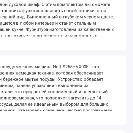
свой духовой шкаф. С этим комплектом вы сможете
становить функциональность своей техники, но и
нешний вид. Выполненный в глубоком черном цвете,
ишется в любой интерьер и станет стильным
ашей кухне. Фурнитура изготовлена из качественных
то гарантирует долговечность и надежность в
 Этот аксессуар универсален и совместим с
ами NEFF, что обеспечивает простоту установки и
посудомоечная машина Neff S255HVX00E - это
енная немецкая техника, которая обеспечивает
и бережное мытье посуды. Устройство обладает
айном, панель управления выполнена из
стали, что придает ей современный и элегантный
олноразмерная, что позволяет загрузить до 14
осуды, делая ее идеальным выбором для больших
черинок. Эта модель оснащена шестью программами
е подходят для различных типов посуды и степеней
От программы для стекла Crystal 40°C до интенсивной
f 70..