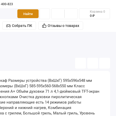
) 400-823
Корзина
0
Найти
0 ₽
Собрать ПК
Отзывы о товарах
каф Размеры устройства (ВхШхГ) 595x596x548 мм
змеры (ВхШхГ) 585-595х560-568х550 мм Класс
ения A+ Объём духовки 71 л 4,1-дюймовый TFT-экран
кнопками Очистка духовки пиролитическая
кие направляющие есть 14 режимов работы
Верхний и нижний нагрев, Комбинация
ха с грилем, Большой гриль, Малый гриль, Уровень