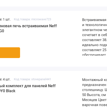
удобно, если 
посуды. Функц
: 1 шт.
Код товара: microwave723
Встраиваемая
и технологичн
новая печь встраиваемая Neff
элегантном че
G0
сочетает в се
составляет 38
идеально под
составляет 25
обеспечивает 
печь оснащен
равномерно ра
: 4 шт.
Код товара: stovepanel441
Монтажный ком
предназначен 
й комплект для панелей Neff
столешницу. Ш
Y0 Black
50 Высота, см 
Месяцев Цвет
варочная пове