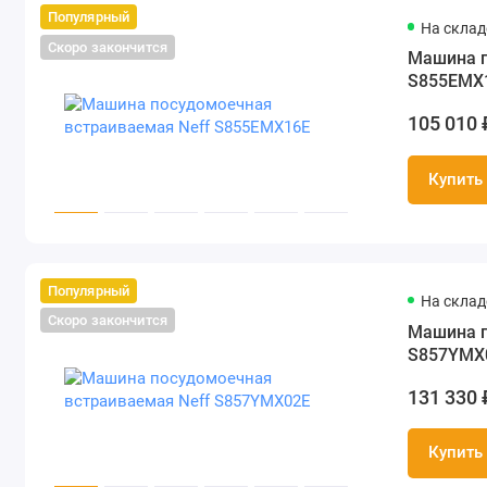
Популярный
На складе
Скоро закончится
Машина п
S855EMX
105 010 
Купить
Популярный
На складе
Скоро закончится
Машина п
S857YMX
131 330 
Купить