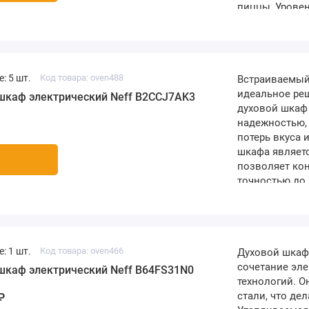
пиццы, Уровен
выпечка, Уров
Сохранение те
выпекание Диа
: 5 шт.
Код товара: oven488
Встраиваемый 
идеальное реш
шкаф электрический Neff B2CCJ7AK3
духовой шкаф
надежностью, 
потерь вкуса 
шкафа являетс
позволяет кон
точностью до 
готовить блю
результате. Б
мера безопасн
: 1 шт.
Код товара: oven466
Духовой шкаф 
сочетание эле
шкаф электрический Neff B64FS31N0
технологий. О
стали, что де
₽