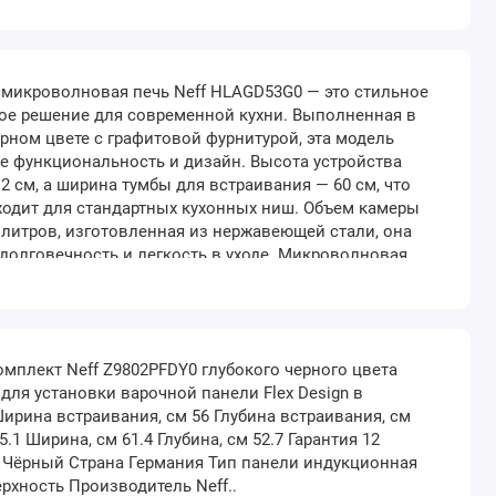
вы загружаете одновременно большое количество
ия «Из..
 микроволновая печь Neff HLAGD53G0 — это стильное
ое решение для современной кухни. Выполненная в
рном цвете с графитовой фурнитурой, эта модель
бе функциональность и дизайн. Высота устройства
.2 см, а ширина тумбы для встраивания — 60 см, что
ходит для стандартных кухонных ниш. Объем камеры
 литров, изготовленная из нержавеющей стали, она
долговечность и легкость в уходе. Микроволновая
а кварцевым грилем мощностью 1200 Вт и способна
спределять микроволны благодаря сте..
плект Neff Z9802PFDY0 глубокого черного цвета
для установки варочной панели Flex Design в
ирина встраивания, см 56 Глубина встраивания, см
5.1 Ширина, см 61.4 Глубина, см 52.7 Гарантия 12
 Чёрный Страна Германия Тип панели индукционная
рхность Производитель Neff..