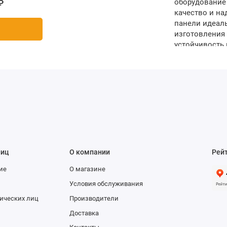
оборудование
₽
качество и на
панели идеаль
изготовления 
устойчивость
панели изящны
Глубина, мм 5
Черный Матери
лиц
О компании
Рей
ие
О магазине
Условия обслуживания
ических лиц
Производители
Доставка