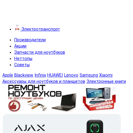
Электротранспорт
Производители
Акции
Запчасти для ноутбуков
Неттопы
Советы
Apple
Blackview
Infinix
HUAWEI
Lenovo
Samsung
Xiaomi
Аксессуары для ноутбуков и планшетов
Электронные книги