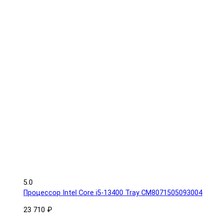
5.0
Процессор Intel Core i5-13400 Tray CM8071505093004
23 710 ₽