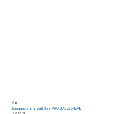
5.0
Выпрямитель BaByliss PRO BAB2654EPE
4 020 ₽