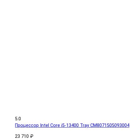
5.0
Процессор Intel Core i5-13400 Tray CM8071505093004
23 710 ₽