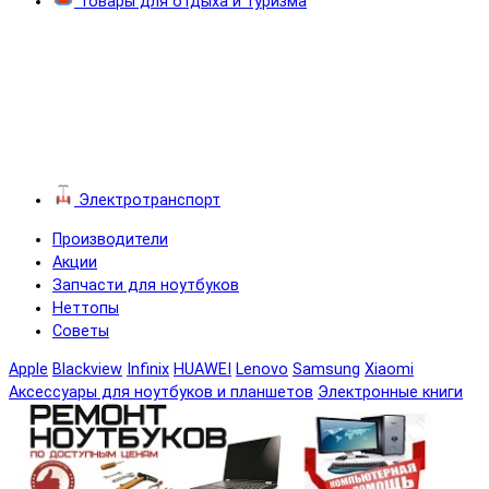
Товары для отдыха и туризма
Электротранспорт
Производители
Акции
Запчасти для ноутбуков
Неттопы
Советы
Apple
Blackview
Infinix
HUAWEI
Lenovo
Samsung
Xiaomi
Аксессуары для ноутбуков и планшетов
Электронные книги