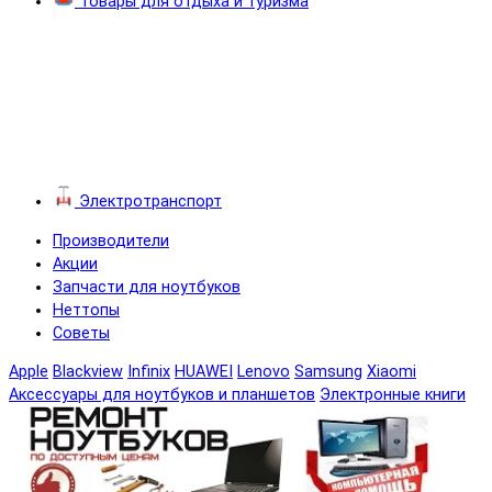
Товары для отдыха и туризма
Электротранспорт
Производители
Акции
Запчасти для ноутбуков
Неттопы
Советы
Apple
Blackview
Infinix
HUAWEI
Lenovo
Samsung
Xiaomi
Аксессуары для ноутбуков и планшетов
Электронные книги