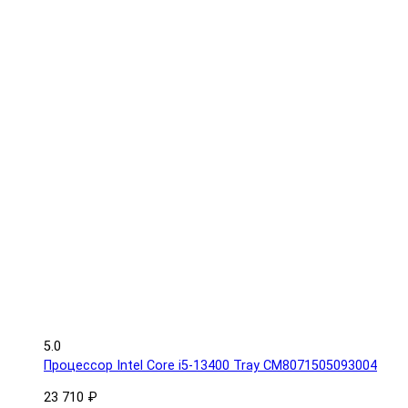
5.0
Процессор Intel Core i5-13400 Tray CM8071505093004
23 710 ₽