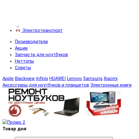
Электротранспорт
Производители
Акции
Запчасти для ноутбуков
Неттопы
Советы
Apple
Blackview
Infinix
HUAWEI
Lenovo
Samsung
Xiaomi
Аксессуары для ноутбуков и планшетов
Электронные книги
Товар дня