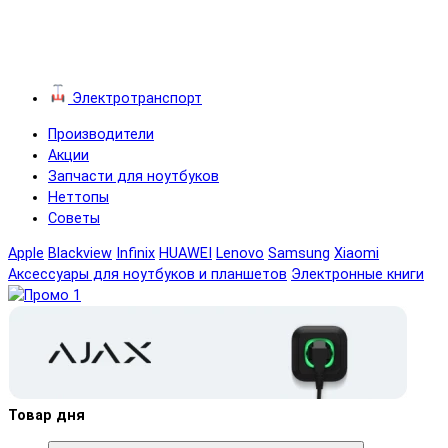
Электротранспорт
Производители
Акции
Запчасти для ноутбуков
Неттопы
Советы
Apple
Blackview
Infinix
HUAWEI
Lenovo
Samsung
Xiaomi
Аксессуары для ноутбуков и планшетов
Электронные книги
Товар дня