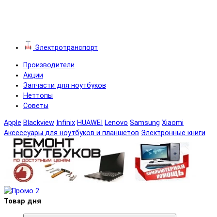
Электротранспорт
Производители
Акции
Запчасти для ноутбуков
Неттопы
Советы
Apple
Blackview
Infinix
HUAWEI
Lenovo
Samsung
Xiaomi
Аксессуары для ноутбуков и планшетов
Электронные книги
Товар дня