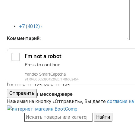
+7 (4012) 400-823
Комментарий:
+7 (4012) 410-120
Пн-Пт с 11-19ч, Сб с 11-15ч
Отправить
Поддержка в мессенджере
Нажимая на кнопку «Отправить», Вы даете
согласие на
Найти