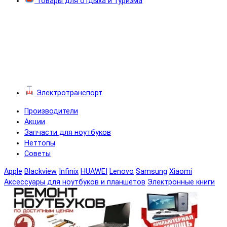
Товары для отдыха и туризма
Электротранспорт
Производители
Акции
Запчасти для ноутбуков
Неттопы
Советы
Apple
Blackview
Infinix
HUAWEI
Lenovo
Samsung
Xiaomi
Аксессуары для ноутбуков и планшетов
Электронные книги