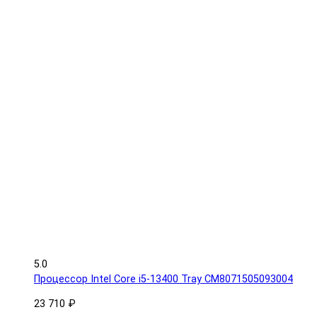
5.0
Процессор Intel Core i5-13400 Tray CM8071505093004
23 710 ₽