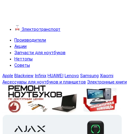
Электротранспорт
Производители
Акции
Запчасти для ноутбуков
Неттопы
Советы
Apple
Blackview
Infinix
HUAWEI
Lenovo
Samsung
Xiaomi
Аксессуары для ноутбуков и планшетов
Электронные книги