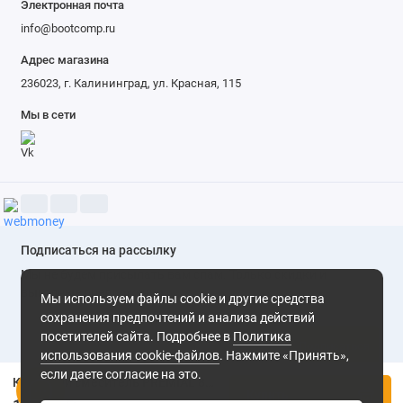
Электронная почта
info@bootcomp.ru
Адрес магазина
236023, г. Калининград, ул. Красная, 115
Мы в сети
Подписаться на рассылку
Мы не будем присылать вам спам. Только скидки и
выгодные предложения
Мы используем файлы cookie и другие средства
сохранения предпочтений и анализа действий
посетителей сайта. Подробнее в
Политика
Подписаться
использования cookie-файлов
. Нажмите «Принять»,
если даете согласие на это.
Кухонный смеситель PREMIAL 8204 ИРИС 200057 графит
Нажимая на кнопку «Подписаться», Вы даете
согласие на
Купить
обработку персональных данных.