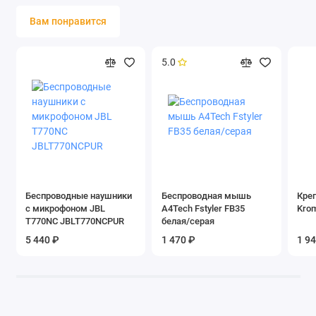
Вам понравится
5.0
Беспроводные наушники
Беспроводная мышь
Креп
с микрофоном JBL
A4Tech Fstyler FB35
Kro
T770NC JBLT770NCPUR
белая/серая
5 440 ₽
1 470 ₽
1 9