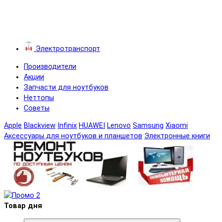
Электротранспорт
Производители
Акции
Запчасти для ноутбуков
Неттопы
Советы
Apple
Blackview
Infinix
HUAWEI
Lenovo
Samsung
Xiaomi
Аксессуары для ноутбуков и планшетов
Электронные книги
Товар дня