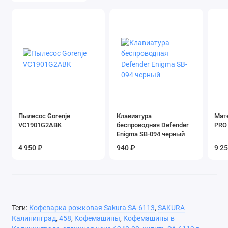
базовой
единицы
Пылесос Gorenje
Клавиатура
Мат
VC1901G2ABK
беспроводная Defender
PRO
Enigma SB-094 черный
4 950 ₽
940 ₽
9 2
Теги:
Кофеварка рожковая Sakura SA-6113
,
SAKURA
Калининград
,
458
,
Кофемашины
,
Кофемашины в