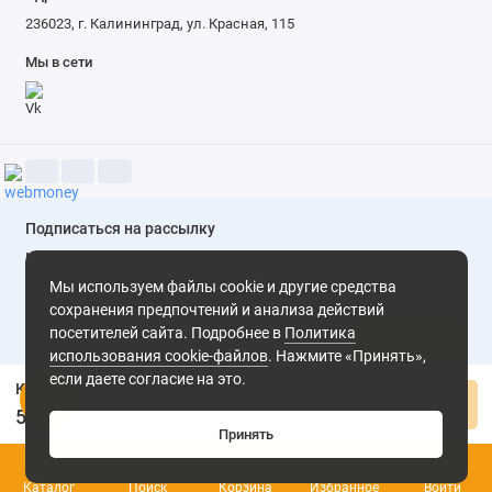
236023, г. Калининград, ул. Красная, 115
Мы в сети
Подписаться на рассылку
Мы не будем присылать вам спам. Только скидки и
выгодные предложения
Мы используем файлы cookie и другие средства
сохранения предпочтений и анализа действий
посетителей сайта. Подробнее в
Политика
Подписаться
использования cookie-файлов
. Нажмите «Принять»,
если даете согласие на это.
Кофеварка рожковая Sakura SA-6113
Нажимая на кнопку «Подписаться», Вы даете
согласие на
Купить
обработку персональных данных.
5 550 ₽
Принять
0
Каталог
Поиск
Корзина
Избранное
Войти