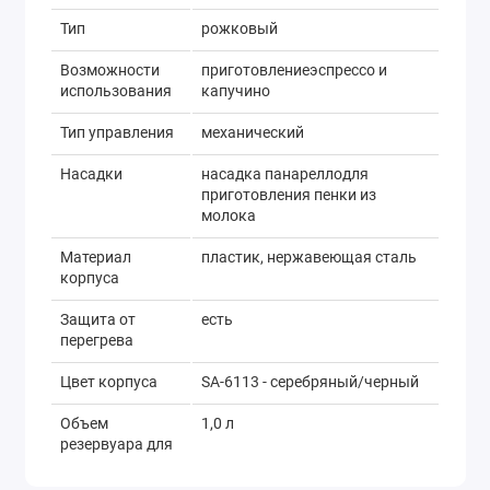
Тип
рожковый
Возможности
приготовлениеэспрессо и
использования
капучино
Тип управления
механический
Насадки
насадка панареллодля
приготовления пенки из
молока
Материал
пластик, нержавеющая сталь
корпуса
Защита от
есть
перегрева
Цвет корпуса
SA-6113 - серебряный/черный
Объем
1,0 л
резервуара для
воды