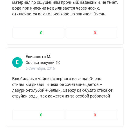
материал по ощущениям прочный, надежный, не течет,
вода при кипении не выливается через носик,
отключается как только хорошо закипел. Очень
хорошо, что нет запаха пластмассы, очень боялась
что он будет.
0
0
Елизавета М.
Е
Оценка покупки 5.0
6 Сентября, 2016
Влюбилась в чайник с первого взгляда! Очень
стильный дизайн и нежное сочетание цветов –
лазурно-голубой + белый. Сверху как-будто стекают
струйки воды, так кажется из-за особой ребристой
поверхности. Сам чайник очень аккуратный, выглядит
просто невесомым! Он, кстати, и правда легкий,
гораздо легче стального. И подсветочка очень
0
0
красивая тоже. Никакого особого запаха не заметила,
пластик сразу видно прочный и качественный, в