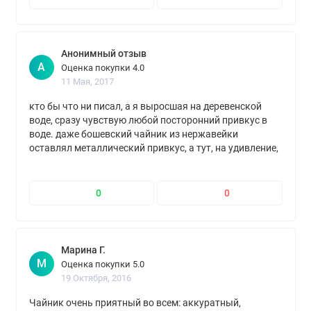
Анонимный отзыв
А
Оценка покупки 4.0
11 Мая, 2017
кто бы что ни писал, а я выросшая на деревенской
воде, сразу чувствую любой посторонний привкус в
воде. даже бошевский чайник из нержавейки
оставлял металлический привкус, а тут, на удивление,
никакого привкуса после двух кипячений (как
написано в инструкции). на подставке не люфтит и не
болтается, ставится легко. уровень воды наглядный.
0
0
есть фильтр. крышка открывается легко и достаточно
широко.
Марина Г.
М
Оценка покупки 5.0
19 Октября, 2016
Чайник очень приятный во всем: аккуратный,