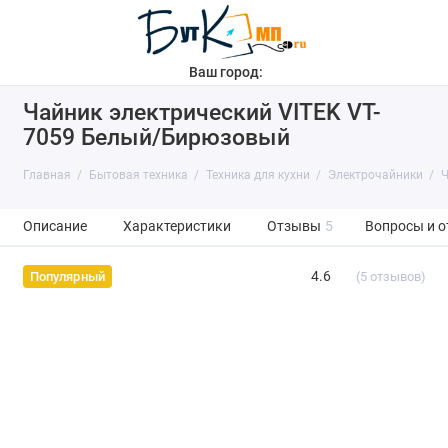
Ваш город:
Чайник электрический VITEK VT-
7059 Белый/Бирюзовый
Главная
Бытовая техника
Техника для кухни
Электрочайники
Ч
Описание
Характеристики
Отзывы
5
Вопросы и о
4.6
(5 отзывов)
Популярный