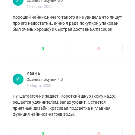
Л
Оценка покупки 5.0
19 Июля, 2020
Хороший чайник,ничего такого я не увидела что пишут
про его недостатки.Лично я рада покупкой,упакован
был очень хорошо) и быстрая доставка.Спасибо!!!
0
0
Иван Б.
И
Оценка покупки 4.0
6 Марта, 2020
Ну, шатается-не падает. Короткий шнур (кому надо)
решается удлинителем, запах уходит. Остается
приятный дизайн, красивая подсветка и главная
функция чайника-нагрев воды.
0
0