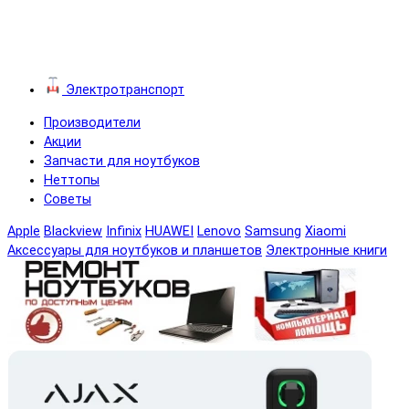
Электротранспорт
Производители
Акции
Запчасти для ноутбуков
Неттопы
Советы
Apple
Blackview
Infinix
HUAWEI
Lenovo
Samsung
Xiaomi
Аксессуары для ноутбуков и планшетов
Электронные книги