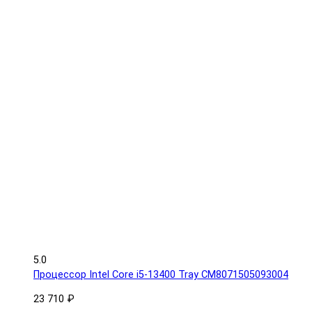
5.0
Процессор Intel Core i5-13400 Tray CM8071505093004
23 710 ₽