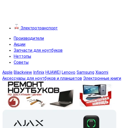
Электротранспорт
Производители
Акции
Запчасти для ноутбуков
Неттопы
Советы
Apple
Blackview
Infinix
HUAWEI
Lenovo
Samsung
Xiaomi
Аксессуары для ноутбуков и планшетов
Электронные книги