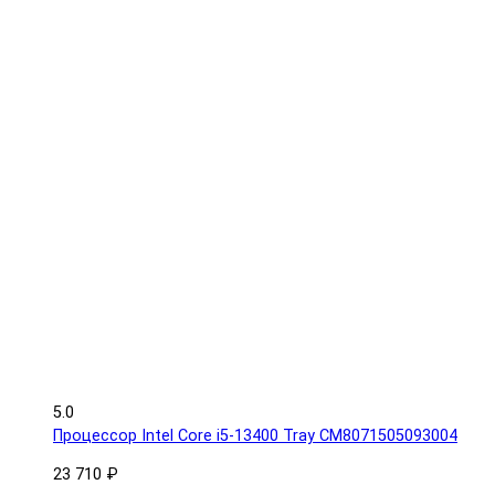
5.0
Процессор Intel Core i5-13400 Tray CM8071505093004
23 710 ₽