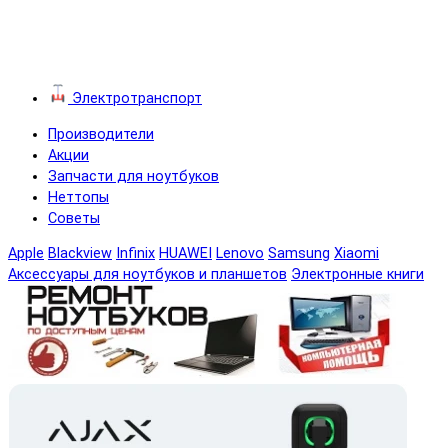
Электротранспорт
Производители
Акции
Запчасти для ноутбуков
Неттопы
Советы
Apple
Blackview
Infinix
HUAWEI
Lenovo
Samsung
Xiaomi
Аксессуары для ноутбуков и планшетов
Электронные книги