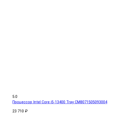
5.0
Процессор Intel Core i5-13400 Tray CM8071505093004
23 710 ₽