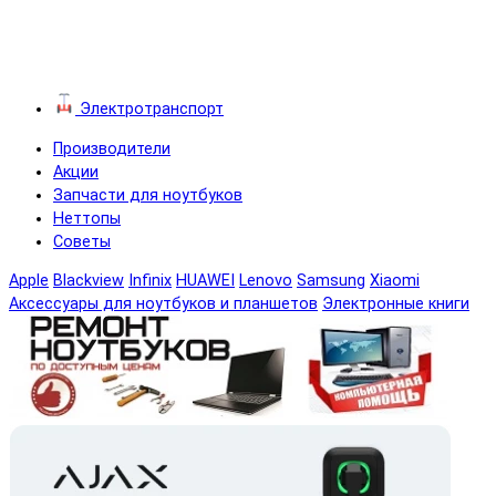
Электротранспорт
Производители
Акции
Запчасти для ноутбуков
Неттопы
Советы
Apple
Blackview
Infinix
HUAWEI
Lenovo
Samsung
Xiaomi
Аксессуары для ноутбуков и планшетов
Электронные книги