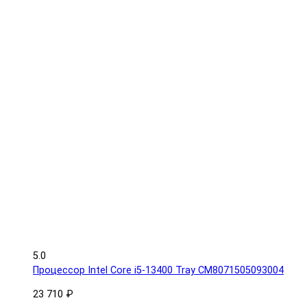
5.0
Процессор Intel Core i5-13400 Tray CM8071505093004
23 710 ₽