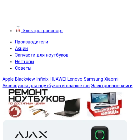
Электротранспорт
Производители
Акции
Запчасти для ноутбуков
Неттопы
Советы
Apple
Blackview
Infinix
HUAWEI
Lenovo
Samsung
Xiaomi
Аксессуары для ноутбуков и планшетов
Электронные книги