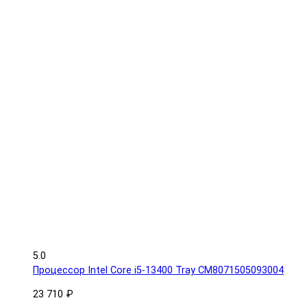
5.0
Процессор Intel Core i5-13400 Tray CM8071505093004
23 710 ₽