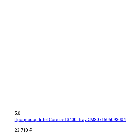
5.0
Процессор Intel Core i5-13400 Tray CM8071505093004
23 710 ₽