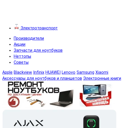
Электротранспорт
Производители
Акции
Запчасти для ноутбуков
Неттопы
Советы
Apple
Blackview
Infinix
HUAWEI
Lenovo
Samsung
Xiaomi
Аксессуары для ноутбуков и планшетов
Электронные книги