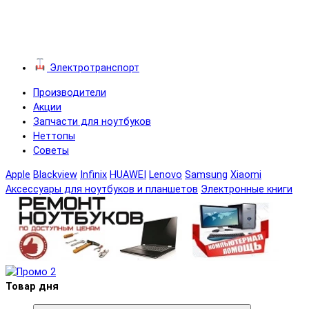
Электротранспорт
Производители
Акции
Запчасти для ноутбуков
Неттопы
Советы
Apple
Blackview
Infinix
HUAWEI
Lenovo
Samsung
Xiaomi
Аксессуары для ноутбуков и планшетов
Электронные книги
Товар дня